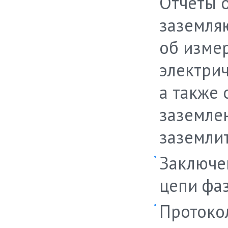
Отчеты 
заземля
об изме
электрич
а также
заземле
заземли
Заключен
цепи фаз
Протоко