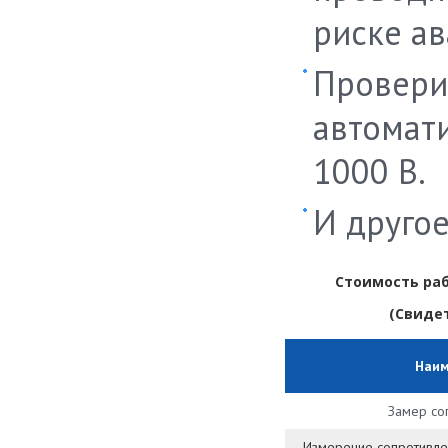
риске ав
Провери
автомат
1000 В.
И другое
Стоимость ра
(Свидет
Наим
Замер со
Измерение сопротивлен