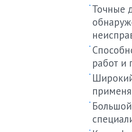
Точные д
обнаруж
неиспра
Способн
работ и 
Широкий
применя
Большой
специали