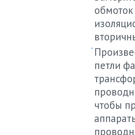
обмоток
изоляци
вторичн
Произве
петли фа
трансфор
проводн
чтобы пр
аппарат
проводни