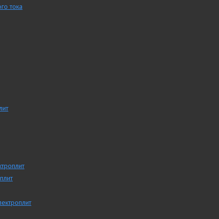
го тока
лит
ктроплит
плит
лектроплит