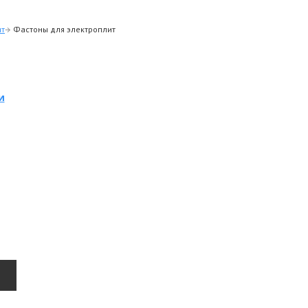
ит
Фастоны для электроплит
и