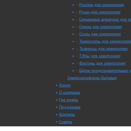
–
Розетки для электроплит
–
Ручки для электроплит
–
Сигнальные арматуры для э
–
Стекла для электроплит
–
Столы для электроплит
–
Термостаты для электропли
–
Траверсы для электроплит
–
ТЭНы для электроплит
–
Фастоны для электроплит
–
Щитки предохранительные д
Электроконфорки бытовые
Услуги
О компании
Где купить
Поддержка
Контакты
Советы