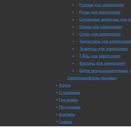
–
Розетки для электроплит
–
Ручки для электроплит
–
Сигнальные арматуры для э
–
Стекла для электроплит
–
Столы для электроплит
–
Термостаты для электропли
–
Траверсы для электроплит
–
ТЭНы для электроплит
–
Фастоны для электроплит
–
Щитки предохранительные д
Электроконфорки бытовые
Услуги
О компании
Где купить
Поддержка
Контакты
Советы