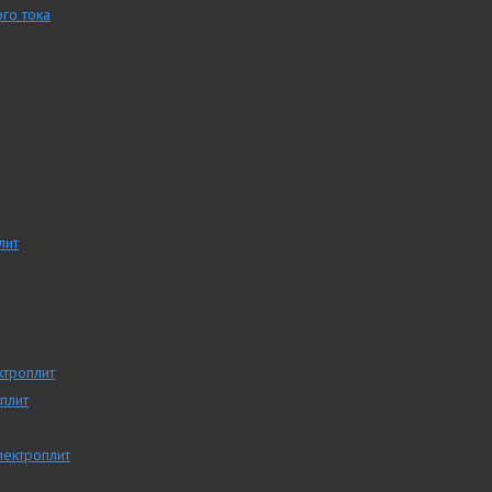
го тока
лит
ктроплит
плит
лектроплит